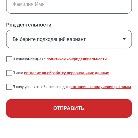
Род деятельности
Я ознакомлен(-а) с
политикой конфиденциальности
Максимальная
Экстрасенсивные
Я даю
согласие на обработку персональных данных
стабильность
красные
цвета без
молекулы для
последующего
максимально
Я хочу узнавать об акциях и даю
согласие на получение рекламы
ухода в теплое
насыщенных и
направление
стойких оттенков
MaxReds
ОТПРАВИТЬ