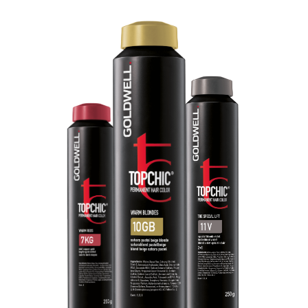
Topchic Zero предлагает исключительно
приятный сервис окрашивания
– от
смешивания до завершения процедуры.
Кремообразную формулу с мягкой
воздушной текстурой
легко наносить
, с
ней
просто работать
и
легко смывать
.
Все это повышает качество сервиса для
вас и ваших клиентов.
ЯРКИЙ. КУЛЬТОВЫЙ
КРАСИТЕЛЬ TOPCHIC
новый сегмент остаётся
верным принципам линии