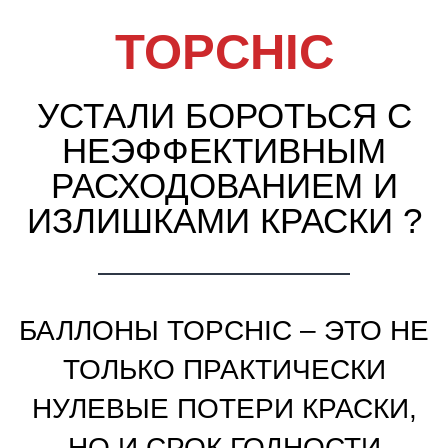
ТОЛЬКО ПРАКТИЧЕСКИ
НУЛЕВЫЕ ПОТЕРИ КРАСКИ,
НО И СРОК ГОДНОСТИ
ПРОДУКТА
ДО 3 ЛЕТ С МОМЕНТА
GOLDWELL
GOLDWELL
GOLDWELL
G
ВСКРЫТИЯ.