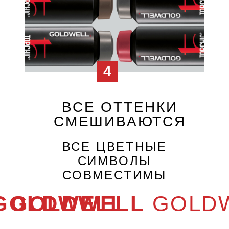
С БАЛЛОНАМИ TOPCHIC
ВЫ МОЖЕТЕ
ОТКАЗАТЬСЯ ОТ
НЕВЫГОДНОГО
ИСПОЛЬЗОВАНИЯ
КРАСИТЕЛЯ
250мл баллон
=
эквивалент 4,2
тюбикам
красителя