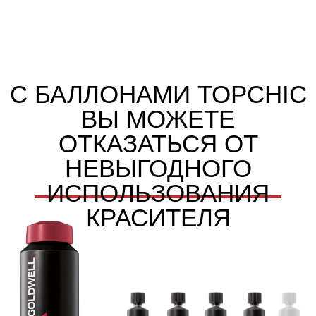
Идеальная
Эксклюзивно во
концентрация
всех оттенках
пигментов
сегмента Grey
вместе с
Coverage для
мощным
надёжного
осветлением во
закрашивания
всех оттенках
100% седины
INTRALIPID